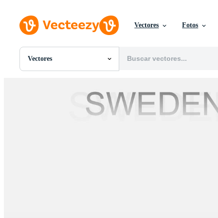
Vectores
Fotos
Vectores
Todas Imágenes
Fotos
PNGs
PSDs
SVGs
Plantillas
Vectores
Videos
Gráficos en Movimiento
Imágenes Editoriales
Eventos Editoriales