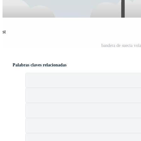
est
bandera de suecia vola
Palabras claves relacionadas