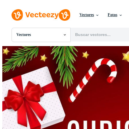
Vectores
Fotos
Vectores
Todas Imágenes
Fotos
PNGs
PSDs
SVGs
Plantillas
Vectores
Videos
Gráficos en Movimiento
Imágenes Editoriales
Eventos Editoriales