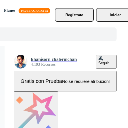
Planes
Regístrate
Iniciar
khanisorn chalermchan
Seguir
4.193 Recursos
Gratis con Prueba
No se requiere atribución!