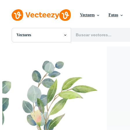
Vectores
Fotos
Vectores
Todas Imágenes
Fotos
PNGs
PSDs
SVGs
Plantillas
Vectores
Videos
Gráficos en Movimiento
Imágenes Editoriales
Eventos Editoriales