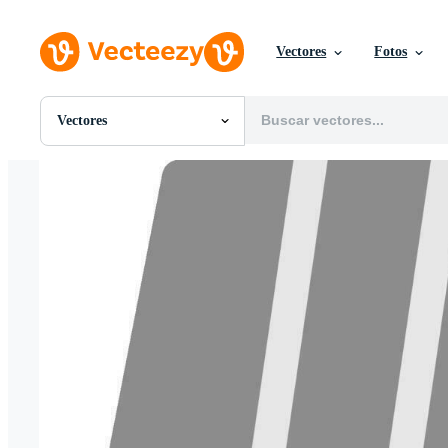
Vectores
Fotos
Vectores
Todas Imágenes
Fotos
PNGs
PSDs
SVGs
Plantillas
Vectores
Videos
Gráficos en Movimiento
Imágenes Editoriales
Eventos Editoriales