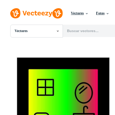
Vectores
Fotos
Vectores
Todas Imágenes
Fotos
PNGs
PSDs
SVGs
Plantillas
Vectores
Videos
Gráficos en Movimiento
Imágenes Editoriales
Eventos Editoriales