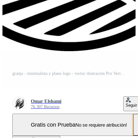
granja - minimalista y plano logo - vector ilustración Pro Vector y Pro SVG
Omar Elshami
Seguir
76.307 Recursos
Gratis con Prueba
No se requiere atribución!