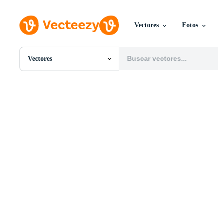
Vectores
Fotos
Vectores
Todas Imágenes
Fotos
PNGs
PSDs
SVGs
Plantillas
Vectores
Videos
Gráficos en Movimiento
Imágenes Editoriales
Eventos Editoriales