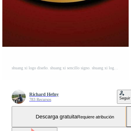
shuang xi logo diseño. shuang xi sencillo signo. shuang xi logo diseño vector ilustración. shuangxi icono aislado diseño conceptual. Vector Gratis y SVG Gratis
Richard Hefny
Seguir
783 Recursos
Descarga gratuita
Requiere atribución