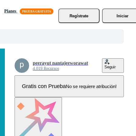
Planes
Regístrate
Iniciar
peerayut nantajeeworawat
Seguir
4.019 Recursos
Gratis con Prueba
No se requiere atribución!