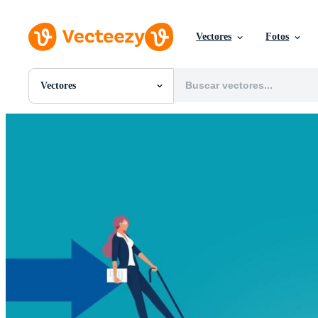
Vectores
Fotos
Vectores
Todas Imágenes
Fotos
PNGs
PSDs
SVGs
Plantillas
Vectores
Videos
Gráficos en Movimiento
Imágenes Editoriales
Eventos Editoriales