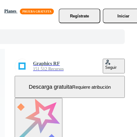
Planes
Regístrate
Iniciar
Graphics RF
Seguir
151.512 Recursos
Descarga gratuita
Requiere atribución