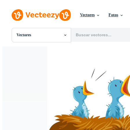
Vectores
Fotos
Vectores
Todas Imágenes
Fotos
PNGs
PSDs
SVGs
Plantillas
Vectores
Videos
Gráficos en Movimiento
Imágenes Editoriales
Eventos Editoriales