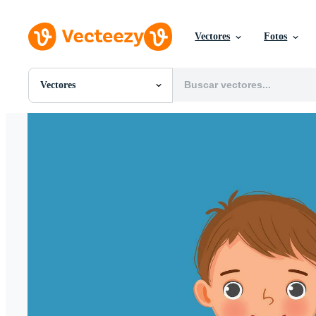
Vectores
Fotos
Vectores
Todas Imágenes
Fotos
PNGs
PSDs
SVGs
Plantillas
Vectores
Videos
Gráficos en Movimiento
Imágenes Editoriales
Eventos Editoriales