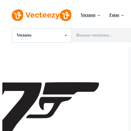
Vectores
Fotos
Vectores
Todas Imágenes
Fotos
PNGs
PSDs
SVGs
Plantillas
Vectores
Videos
Gráficos en Movimiento
Imágenes Editoriales
Eventos Editoriales