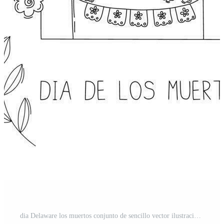
dia Delaware los muertos conjunto de sencillo vector ilustraciones en garabatear estilo. . latín americano Días festivos y tradiciones día de el muerto mexicano religioso día festivo. Vector Pro