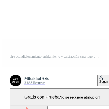
aire acondicionamiento enfriamiento y calefacción casa logo diseño soplador ventilador y copo de nieve icono símbolo en múltiple colores. resumen aire ilustración aplicado para aire acondicionamiento instalación logo inspiración Vector Pro
Miftakhul Azis
Seguir
3.883 Recursos
Gratis con Prueba
No se requiere atribución!