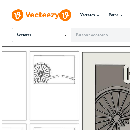
Vectores
Fotos
Vectores
Todas Imágenes
Fotos
PNGs
PSDs
SVGs
Plantillas
Vectores
Videos
Gráficos en Movimiento
Imágenes Editoriales
Eventos Editoriales