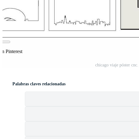
en Pinterest
chicago viaje póster cnc
Palabras claves relacionadas