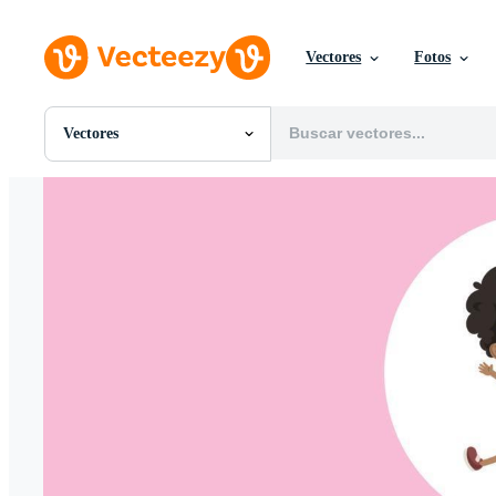
Vectores
Fotos
Vectores
Todas Imágenes
Fotos
PNGs
PSDs
SVGs
Plantillas
Vectores
Videos
Gráficos en Movimiento
Imágenes Editoriales
Eventos Editoriales