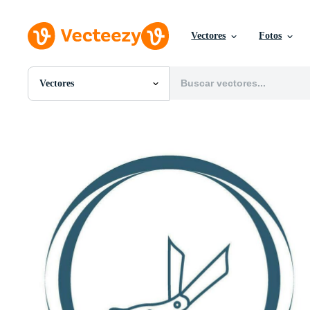
Vectores
Fotos
Vectores
Todas Imágenes
Fotos
PNGs
PSDs
SVGs
Plantillas
Vectores
Videos
Gráficos en Movimiento
Imágenes Editoriales
Eventos Editoriales