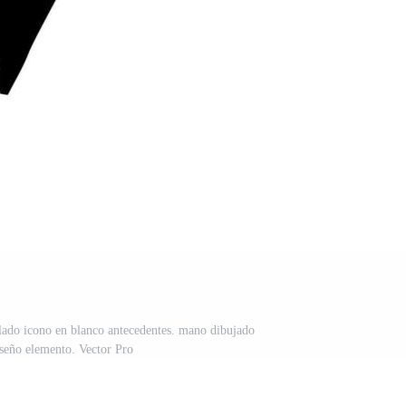
slado icono en blanco antecedentes. mano dibujado
seño elemento. Vector Pro