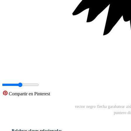
Compartir en Pinterest
vector negro flecha garabatear ai
puntero di
Palabras claves relacionadas