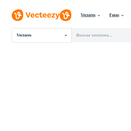
Vectores
Fotos
Vectores
Todas Imágenes
Fotos
PNGs
PSDs
SVGs
Plantillas
Vectores
Videos
Gráficos en Movimiento
Imágenes Editoriales
Eventos Editoriales