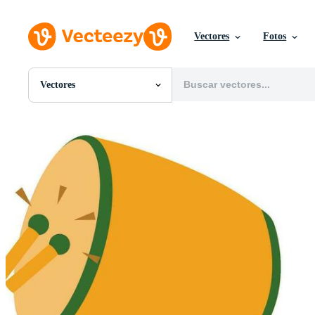
Vectores
Fotos
Vectores
Todas Imágenes
Fotos
PNGs
PSDs
SVGs
Plantillas
Vectores
Videos
Gráficos en Movimiento
Imágenes Editoriales
Eventos Editoriales