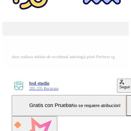
doce zodíaco señales de occidental astrología píxel Perfecto rgb color íconos colocar. aislado vector ilustraciones. sencillo lleno línea dibujos recopilación. editable carrera Pro Vector y Pro SVG
bsd studio
Seguir
205.335 Recursos
Gratis con Prueba
No se requiere atribución!