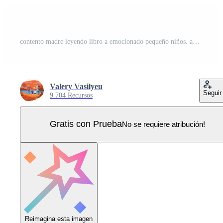
contento madre leyendo libro a emocionado pequeño niños. amoroso mamá disfrutar literatura cuento de hadas con pequeño niños. familia fin de semana y maternidad concepto. vector ilustración. Vector Pro
Valery Vasilyeu
Seguir
9.704 Recursos
Gratis con Prueba
No se requiere atribución!
Reimagina esta imagen