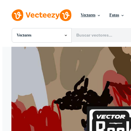
Vectores
Fotos
Vectores
Todas Imágenes
Fotos
PNGs
PSDs
SVGs
Plantillas
Vectores
Videos
Gráficos en Movimiento
Imágenes Editoriales
Eventos Editoriales