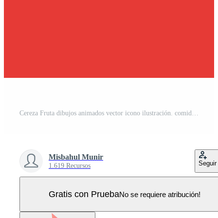
Cereza Fruta dibujos animados vector icono ilustración. comida Fruta icono concepto aislado prima vector. plano dibujos animados estilo adecuado para web aterrizaje página, bandera, pegatina, antecedentes Vector Pro
Misbahul Munir
Seguir
1.619 Recursos
Gratis con Prueba
No se requiere atribución!