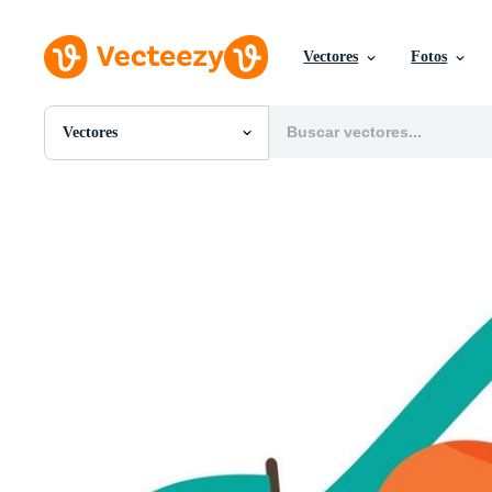
Vectores
Fotos
Vectores
Todas Imágenes
Fotos
PNGs
PSDs
SVGs
Plantillas
Vectores
Videos
Gráficos en Movimiento
Imágenes Editoriales
Eventos Editoriales