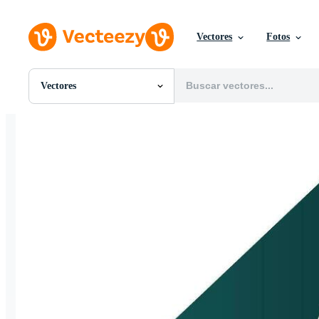
Vectores
Fotos
Vectores
Todas Imágenes
Fotos
PNGs
PSDs
SVGs
Plantillas
Vectores
Videos
Gráficos en Movimiento
Imágenes Editoriales
Eventos Editoriales