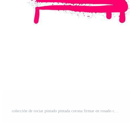
colección de rociar pintado pintada corona firmar en rosado color. corona goteo símbolo. aislado en blanco antecedentes. vector ilustración Vector Pro