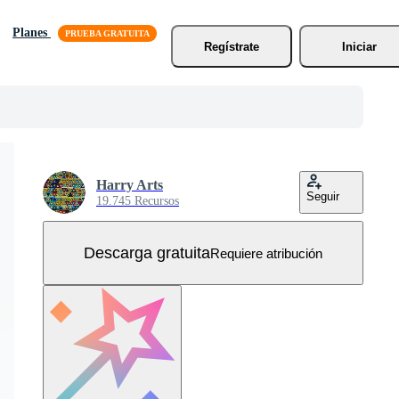
Planes
Regístrate
Iniciar
Harry Arts
Seguir
19.745 Recursos
Descarga gratuita
Requiere atribución