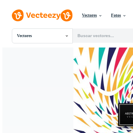
Vectores
Fotos
Vectores
Todas Imágenes
Fotos
PNGs
PSDs
SVGs
Plantillas
Vectores
Videos
Gráficos en Movimiento
Imágenes Editoriales
Eventos Editoriales