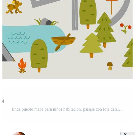
est
linda pueblo mapa para niños habitación. paisaje con lote detalles. jugar estera para niños actividad. vector ilustración Vector Pro