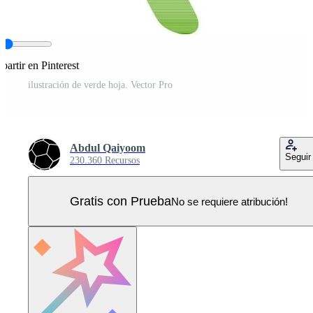
artir en Pinterest
ilustración de verde hoja. Vector Pro
Abdul Qaiyoom
Seguir
230.360 Recursos
Gratis con Prueba
No se requiere atribución!