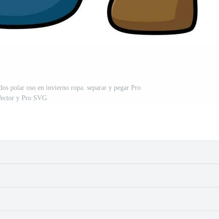
dos polar oso en invierno ropa. separar y pegar Pro
ector y Pro SVG