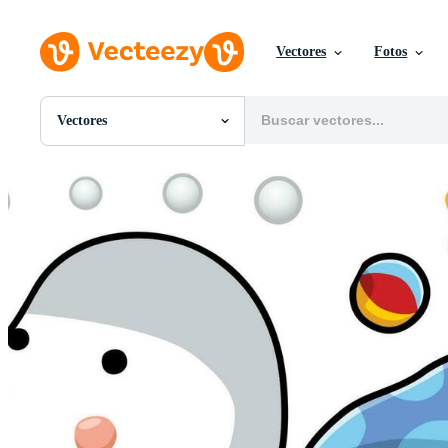
Vectores
Fotos
Vectores
Todas Imágenes
Fotos
PNGs
PSDs
SVGs
Plantillas
Vectores
Videos
Gráficos en Movimiento
Imágenes Editoriales
Eventos Editoriales