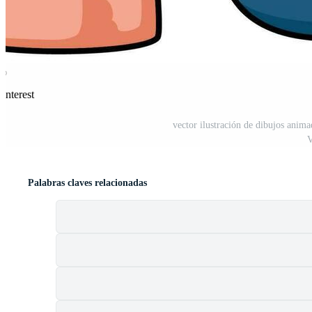
interest
vector ilustración de dibujos anima
V
Palabras claves relacionadas