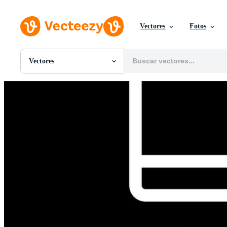
Vectores
Fotos
Vectores
Todas Imágenes
Fotos
PNGs
PSDs
SVGs
Plantillas
Vectores
Videos
Gráficos en Movimiento
Imágenes Editoriales
Eventos Editoriales