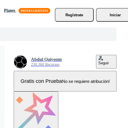
Planes
Regístrate
Iniciar
Abdul Qaiyoom
Seguir
230.360 Recursos
Gratis con Prueba
No se requiere atribución!