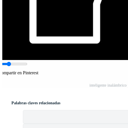
ompartir en Pinterest
inteligente inalámbrico
Palabras claves relacionadas