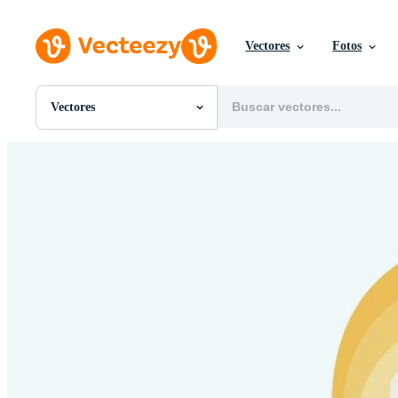
Vectores
Fotos
Vectores
Todas Imágenes
Fotos
PNGs
PSDs
SVGs
Plantillas
Vectores
Videos
Gráficos en Movimiento
Imágenes Editoriales
Eventos Editoriales