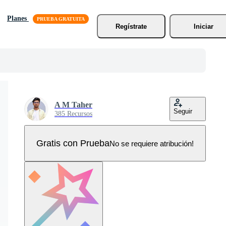
Planes
Regístrate
Iniciar
A M Taher
Seguir
385 Recursos
Gratis con Prueba
No se requiere atribución!