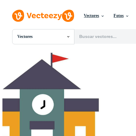
Vectores
Fotos
Vectores
Todas Imágenes
Fotos
PNGs
PSDs
SVGs
Plantillas
Vectores
Videos
Gráficos en Movimiento
Imágenes Editoriales
Eventos Editoriales