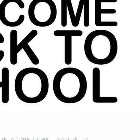
eta diseño vector ilustración - gracioso eslogan y