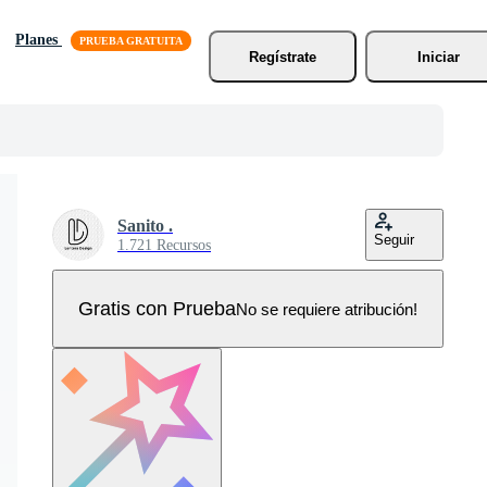
Planes
Regístrate
Iniciar
Sanito .
Seguir
1.721 Recursos
Gratis con Prueba
No se requiere atribución!