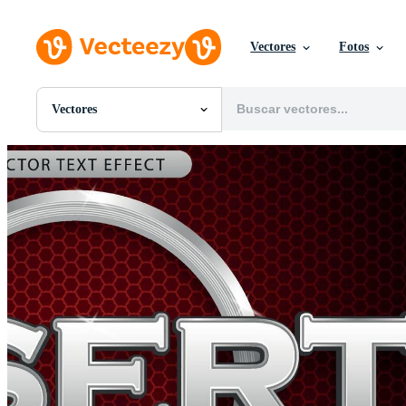
Vectores
Fotos
Vectores
Todas Imágenes
Fotos
PNGs
PSDs
SVGs
Plantillas
Vectores
Videos
Gráficos en Movimiento
Imágenes Editoriales
Eventos Editoriales