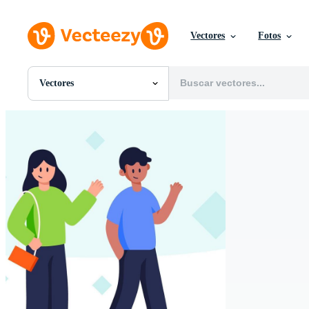
Vectores
Fotos
Vectores
Todas Imágenes
Fotos
PNGs
PSDs
SVGs
Plantillas
Vectores
Videos
Gráficos en Movimiento
Imágenes Editoriales
Eventos Editoriales