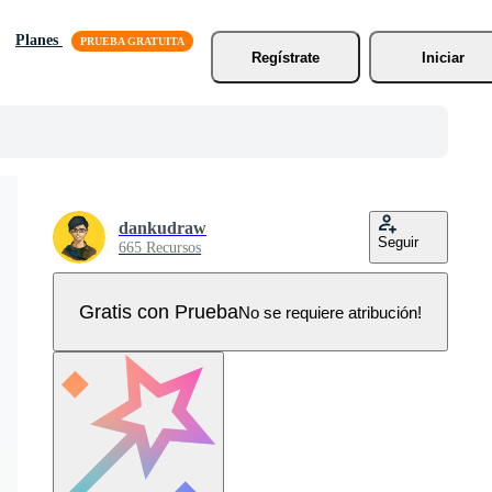
Planes
Regístrate
Iniciar
dankudraw
Seguir
665 Recursos
Gratis con Prueba
No se requiere atribución!