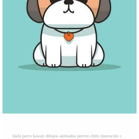
linda perro kawaii dibujos animados perrito chibi ilustración conjunto colección Vector Pro