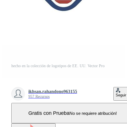
hecho en la colección de logotipos de EE. UU. Vector Pro
ikhsan.rahandono963155
Seguir
957 Recursos
Gratis con Prueba
No se requiere atribución!