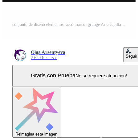
conjunto de diseño elementos, arco marco, grunge Arte cepillar. geométrico forma con Copiar escaso, pintar cepillo trazos, salpicado pintar de neón brillante colores. virtual resumen acortar Arte Vector Pro
Olga Arsentyeva
Seguir
2.629 Recursos
Gratis con Prueba
No se requiere atribución!
Reimagina esta imagen