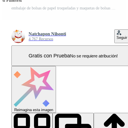
en Pinterest
embalaje de bolsas de papel troqueladas y maquetas de bolsas 3d Vector Pro
Natchapon Nilsonti
Seguir
4.767 Recursos
Gratis con Prueba
No se requiere atribución!
Reimagina esta imagen