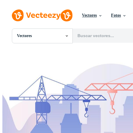
Vectores
Fotos
Vectores
Todas Imágenes
Fotos
PNGs
PSDs
SVGs
Plantillas
Vectores
Videos
Gráficos en Movimiento
Imágenes Editoriales
Eventos Editoriales