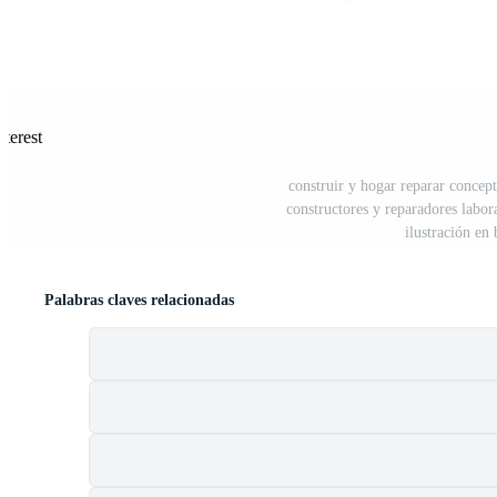
terest
construir y hogar reparar concep
constructores y reparadores labor
ilustración en
Palabras claves relacionadas