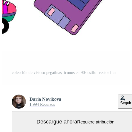
colección de vistoso pegatinas, íconos en 90s estilo. vector ilustración retro conjunto desde el era de el años 90 Clásico tetris, tamagotchi, casete, jugador, rodillo patines, de rubik cubo, disquete, teléfono.
Daria Novikova
Seguir
1.994 Recursos
Descargue ahora
Requiere atribución