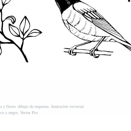
 y flores. dibujo de esquema. ilustración vectorial.
nco y negro. Vector Pro