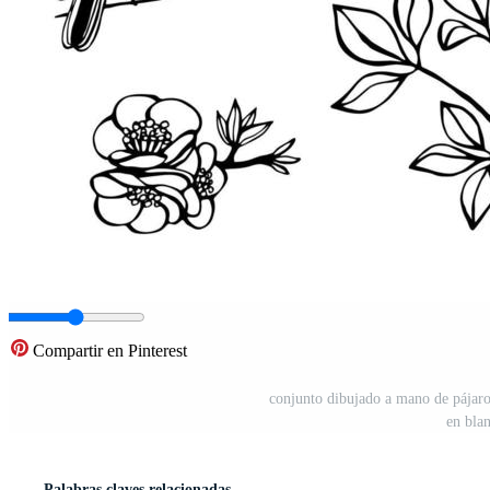
Compartir en Pinterest
conjunto dibujado a mano de pájaros
en bla
Palabras claves relacionadas