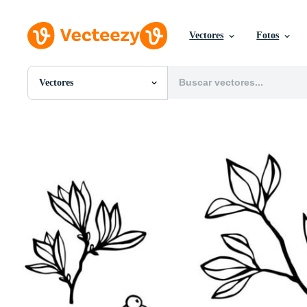
Vectores
Fotos
Vectores
Todas Imágenes
Fotos
PNGs
PSDs
SVGs
Plantillas
Vectores
Videos
Gráficos en Movimiento
Imágenes Editoriales
Eventos Editoriales