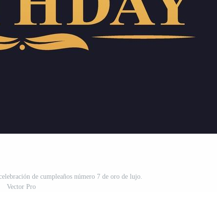
celebración de cumpleaños número 7 de oro de lujo.
Vector Pro