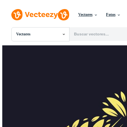
Vectores
Fotos
Vectores
Todas Imágenes
Fotos
PNGs
PSDs
SVGs
Plantillas
Vectores
Videos
Gráficos en Movimiento
Imágenes Editoriales
Eventos Editoriales