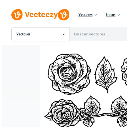
Vectores
Fotos
Vectores
Todas Imágenes
Fotos
PNGs
PSDs
SVGs
Plantillas
Vectores
Videos
Gráficos en Movimiento
Imágenes Editoriales
Eventos Editoriales