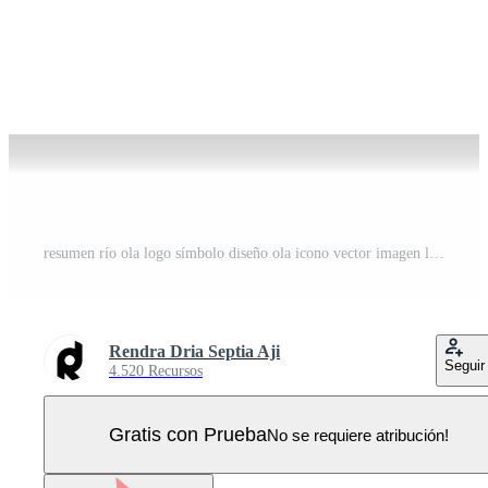
resumen río ola logo símbolo diseño ola icono vector imagen logo prima elegante modelo vector eps 10 Vector Pro
Rendra Dria Septia Aji
Seguir
4.520 Recursos
Gratis con Prueba
No se requiere atribución!