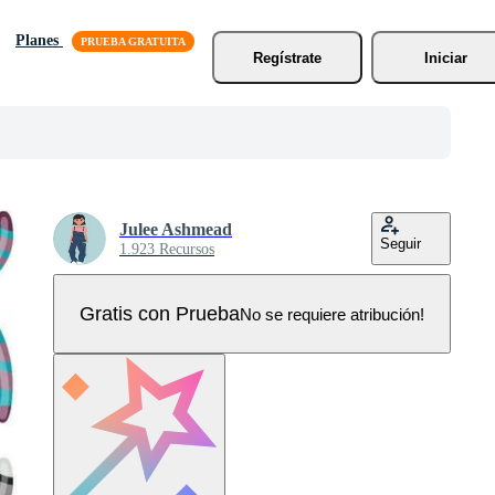
Planes
Regístrate
Iniciar
Julee Ashmead
Seguir
1.923 Recursos
Gratis con Prueba
No se requiere atribución!