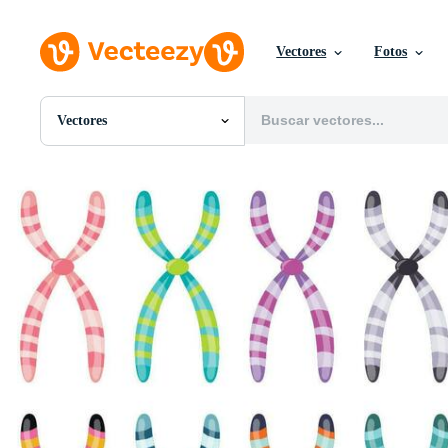
Vectores
Fotos
Vectores
Todas Imágenes
Fotos
PNGs
PSDs
SVGs
Plantillas
Vectores
Videos
Gráficos en Movimiento
Imágenes Editoriales
Eventos Editoriales