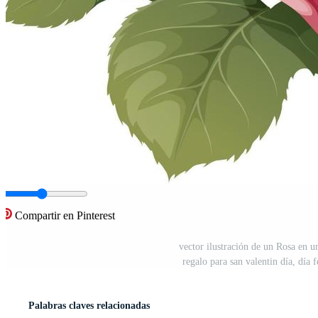
Compartir en Pinterest
vector ilustración de un Rosa en un
regalo para san valentin día, día 
Palabras claves relacionadas