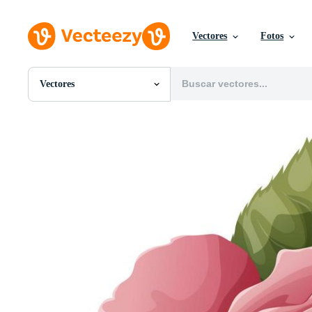
Vectores
Fotos
Vectores
Todas Imágenes
Fotos
PNGs
PSDs
SVGs
Plantillas
Vectores
Videos
Gráficos en Movimiento
Imágenes Editoriales
Eventos Editoriales