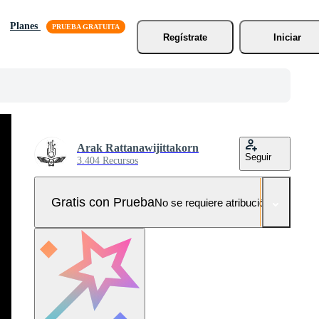
Planes
Regístrate
Iniciar
Arak Rattanawijittakorn
Seguir
3.404 Recursos
Gratis con Prueba
No se requiere atribución!