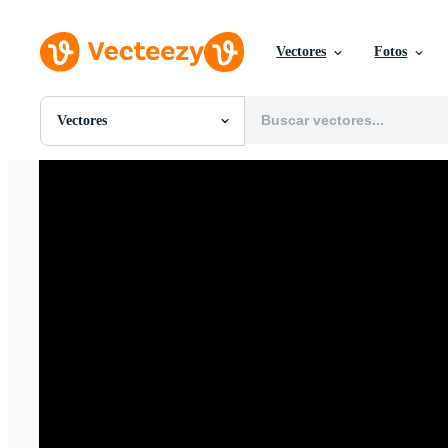
Vectores
Fotos
Vectores
Todas Imágenes
Fotos
PNGs
PSDs
SVGs
Plantillas
Vectores
Videos
Gráficos en Movimiento
Imágenes Editoriales
Eventos Editoriales