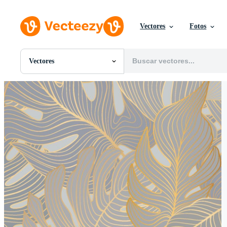
Vectores
Fotos
Vectores
Todas Imágenes
Fotos
PNGs
PSDs
SVGs
Plantillas
Vectores
Videos
Gráficos en Movimiento
Imágenes Editoriales
Eventos Editoriales