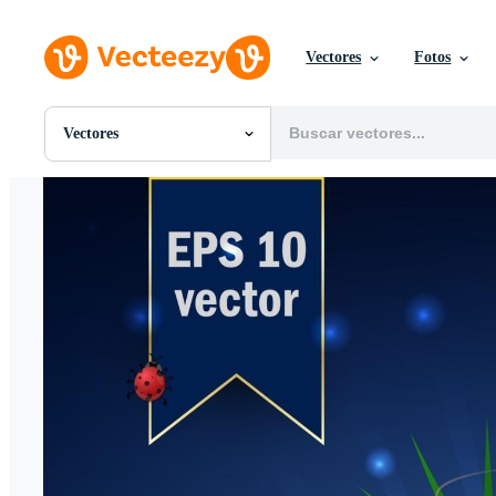
Vectores
Fotos
Vectores
Todas Imágenes
Fotos
PNGs
PSDs
SVGs
Plantillas
Vectores
Videos
Gráficos en Movimiento
Imágenes Editoriales
Eventos Editoriales